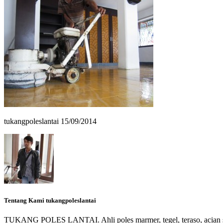
tukangpoleslantai
15/09/2014
Tentang Kami tukangpoleslantai
TUKANG POLES LANTAI. Ahli poles marmer, tegel, teraso, acian se