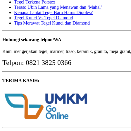
Tegel Terkena Porstex
Teraso Ubin Lama yang Menawan dan ‘Mahal’
Kenapa Lantai Tegel Baru Harus Dipoles?
Tegel Kunci Vs Tegel Diamond
Tips Merawat Tegel Kunci dan Diamond
Hubungi sekarang telpon/WA
Kami mengerjakan tegel, marmer, traso, keramik, granito, meja-granit,
Telpon: 0821 3825 0366
TERIMA KASIH: