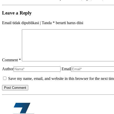
Leave a Reply
Email tidak dipublikasi | Tanda * berarti harus diisi
Comment
*
Author
Email
Save my name, email, and website in this browser for the next ti