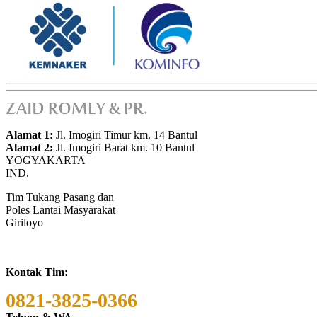
Alamat 1:
Jl. Imogiri Timur km. 14 Bantul
Alamat 2:
Jl. Imogiri Barat km. 10 Bantul
YOGYAKARTA
IND.
Tim Tukang Pasang dan
Poles Lantai Masyarakat
Giriloyo
Kontak Tim:
0821-3825-0366