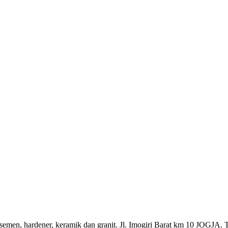
men, hardener, keramik dan granit. Jl. Imogiri Barat km 10 JOGJA. 