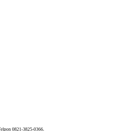
Telpon 0821-3825-0366.