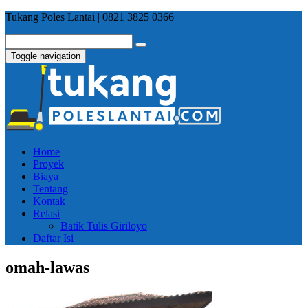
Tukang Poles Lantai | 0821 3825 0366
Toggle navigation
Home
Proyek
Biaya
Tentang
Kontak
Relasi
Batik Tulis Giriloyo
Daftar Isi
omah-lawas