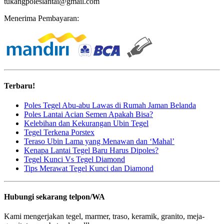
tukangpoleslantai@gmail.com
Menerima Pembayaran:
Terbaru!
Poles Tegel Abu-abu Lawas di Rumah Jaman Belanda
Poles Lantai Acian Semen Apakah Bisa?
Kelebihan dan Kekurangan Ubin Tegel
Tegel Terkena Porstex
Teraso Ubin Lama yang Menawan dan ‘Mahal’
Kenapa Lantai Tegel Baru Harus Dipoles?
Tegel Kunci Vs Tegel Diamond
Tips Merawat Tegel Kunci dan Diamond
Hubungi sekarang telpon/WA
Kami mengerjakan tegel, marmer, traso, keramik, granito, meja-