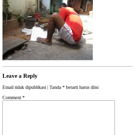
Leave a Reply
Email tidak dipublikasi | Tanda * berarti harus diisi
Comment
*