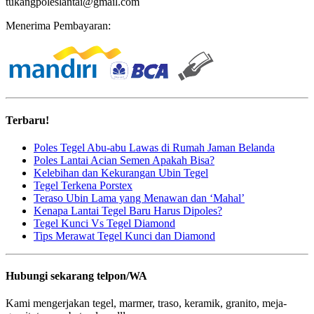
tukangpoleslantai@gmail.com
Menerima Pembayaran:
Terbaru!
Poles Tegel Abu-abu Lawas di Rumah Jaman Belanda
Poles Lantai Acian Semen Apakah Bisa?
Kelebihan dan Kekurangan Ubin Tegel
Tegel Terkena Porstex
Teraso Ubin Lama yang Menawan dan ‘Mahal’
Kenapa Lantai Tegel Baru Harus Dipoles?
Tegel Kunci Vs Tegel Diamond
Tips Merawat Tegel Kunci dan Diamond
Hubungi sekarang telpon/WA
Kami mengerjakan tegel, marmer, traso, keramik, granito, meja-