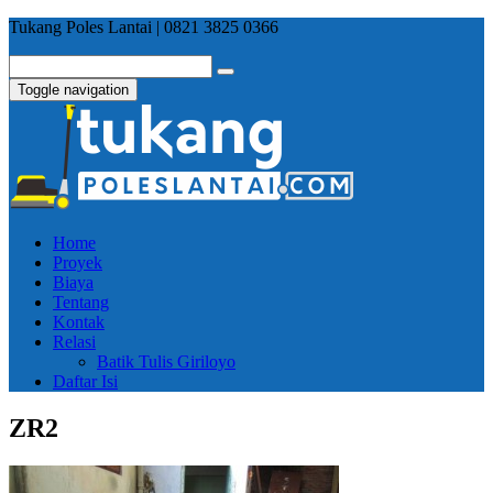
Tukang Poles Lantai | 0821 3825 0366
Toggle navigation
Home
Proyek
Biaya
Tentang
Kontak
Relasi
Batik Tulis Giriloyo
Daftar Isi
ZR2