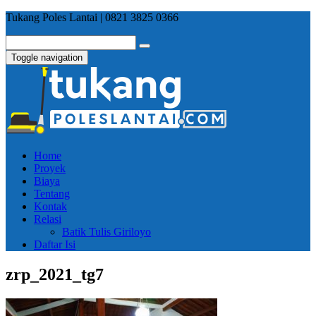
Tukang Poles Lantai | 0821 3825 0366
Toggle navigation
Home
Proyek
Biaya
Tentang
Kontak
Relasi
Batik Tulis Giriloyo
Daftar Isi
zrp_2021_tg7